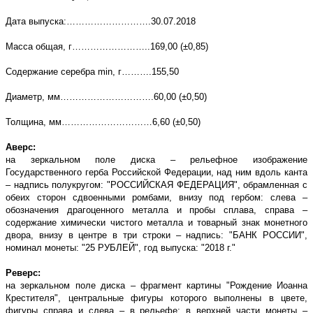
Дата выпуска:……………………….
30
.07.2018
Масса общая, г……………………..169,00 (±0,85)
Содержание серебра
min
, г……….155,50
Диаметр, мм………………………….60,00 (±0,50)
Толщина, мм…………………………6,60 (±0,50)
Аверс:
на зеркальном поле диска – рельефное изображение
Государственного герба Российской Федерации, над ним вдоль канта
– надпись полукругом: "РОССИЙСКАЯ ФЕДЕРАЦИЯ", обрамленная с
обеих сторон сдвоенными ромбами, внизу под гербом: слева –
обозначения драгоценного металла и пробы сплава, справа –
содержание химически чистого металла и товарный знак монетного
двора, внизу в центре в три строки – надпись: "БАНК РОССИИ",
номинал монеты: "25 РУБЛЕЙ", год выпуска: "2018 г."
Реверс:
на зеркальном поле диска – фрагмент картины "Рождение Иоанна
Крестителя", центральные фигуры которого выполнены в цвете,
фигуры справа и слева – в рельефе; в верхней части монеты –