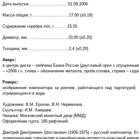
Дата выпуска:………………….....…01.09.2006
Масса общая, г………………….......17,00 (±0,18)
Содержание серебра
min
, г……….15,55
Диаметр, мм………………………….33,00 (±0,20)
Толщина, мм………………………….2,4 (±0,20)
Аверс:
в центре диска – эмблема Банка России (двуглавый орел с опущенным
– «2006 г.», слева – обозначение металла, проба сплава, справа – сод
Реверс:
изображение композитора за роялем, работающего над партитурой,
отражающихся в воде.
Художники: В.М. Ерохин, В.Н. Черемхина.
Скульптор: И.М. Хамраев.
Чеканка: Московский монетный двор (ММД).
Оформление гурта: 195 рифлений.
Дмитрий Дмитриевич Шостакович (1906-1975) – русский композитор. Е
драматическим спектаклям и кинофильмам являются классикой мирово