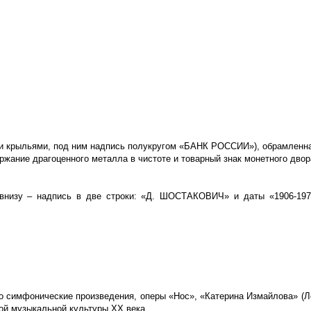
и крыльями, под ним надпись полукругом «БАНК РОССИИ»), обрамленная
ержание драгоценного металла в чистоте и товарный знак монетного двор
 внизу – надпись в две строки: «Д. ШОСТАКОВИЧ» и даты «1906-1975
го симфонические произведения, оперы «Нос», «Катерина Измайлова» (Ле
й музыкальной культуры XX века.