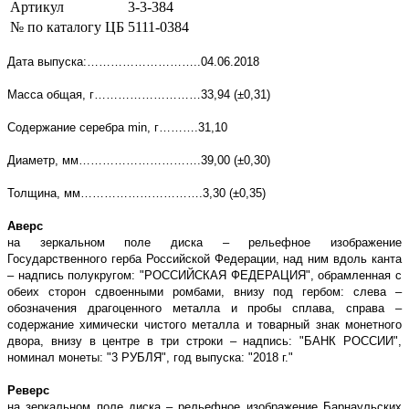
Артикул
3-3-384
№ по каталогу ЦБ
5111-0384
Дата выпуска:………………………..04.06.2018
Масса общая, г………………………33,94 (±0,31)
Содержание серебра
min
, г……….31,10
Диаметр, мм………………………….39,00 (±0,30)
Толщина, мм………………………….3,30 (±0,35)
Аверс
на зеркальном поле диска – рельефное изображение
Государственного герба Российской Федерации, над ним вдоль канта
– надпись полукругом: "РОССИЙСКАЯ ФЕДЕРАЦИЯ", обрамленная с
обеих сторон сдвоенными ромбами, внизу под гербом: слева –
обозначения драгоценного металла и пробы сплава, справа –
содержание химически чистого металла и товарный знак монетного
двора, внизу в центре в три строки – надпись: "БАНК РОССИИ",
номинал монеты: "3 РУБЛЯ", год выпуска: "2018 г."
Реверс
на зеркальном поле диска – рельефное изображение Барнаульских