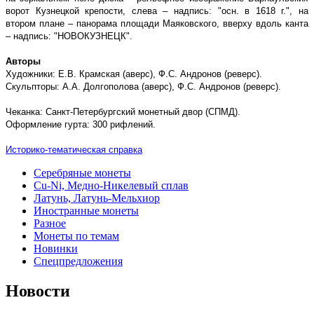
ворот Кузнецкой крепости, слева – надпись: "осн. в 1618 г.", на
втором плане – панорама площади Маяковского, вверху вдоль канта
– надпись: "НОВОКУЗНЕЦК".
Авторы
Художники: Е.В. Крамская (аверс), Ф.С. Андронов (реверс).
Скульпторы: А.А. Долгополова (аверс), Ф.С. Андронов (реверс).
Чеканка: Санкт-Петербургский монетный двор (СПМД).
Оформление гурта: 300 рифлений.
Историко-тематическая справка
Серебряные монеты
Cu-Ni, Медно-Никелевый сплав
Латунь, Латунь-Мельхиор
Иностранные монеты
Разное
Монеты по темам
Новинки
Спецпредложения
Новости