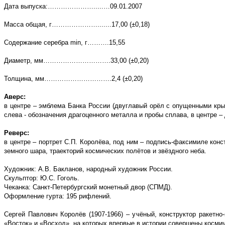
Дата выпуска:………………….....…09.01.2007
Масса общая, г………………….......17,00 (±0,18)
Содержание серебра
min
, г……….15,55
Диаметр, мм………………………….33,00 (±0,20)
Толщина, мм………………………….2,4 (±0,20)
Аверс:
в центре – эмблема Банка России (двуглавый орёл с опущенными кры
слева - обозначения драгоценного металла и пробы сплава, в центре –
Реверс:
в центре – портрет С.П. Королёва, под ним – подпись-факсимиле конс
земного шара, траекторий космических полётов и звёздного неба.
Художник: А.В. Бакланов, народный художник России.
Скульптор: Ю.С. Гоголь.
Чеканка: Санкт-Петербургский монетный двор (СПМД).
Оформление гурта: 195 рифлений.
Сергей Павлович Королёв (1907-1966) – учёный, конструктор ракетн
«Восток» и «Восход», на которых впервые в истории совершены космич