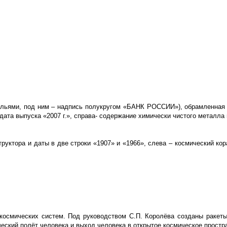
льями, под ним – надпись полукругом «БАНК РОССИИ»), обрамленная к
 дата выпуска «2007 г.», справа- содержание химически чистого металла 
труктора и даты в две строки «1907» и «1966», слева – космический ко
о-космических систем. Под руководством С.П. Королёва созданы ракет
еский полёт человека и выход человека в открытое космическое простр