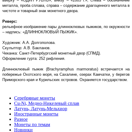
вверху – «ОДИН РУБЛЬ», внизу – «2005 г.», слева – обозначение
металла, проба сплава, справа – содержание драгоценного металла в
чистоте и товарный знак монетного двора.
Реверс:
рельефное изображение пары длинноклювых пыжиков, по окружности
– надпись: «ДЛИННОКЛЮВЫЙ ПЫЖИК».
Художник: А.А. Долгополова.
Скульптор: А.В. Бакланов.
Чеканка: Санкт-Петербургский монетный двор (СПМД).
Оформление гурта: 252 рифления.
Длинноклювый пыжик (Brachyramphus marmoratus) встречается на
побережье Охотского моря, на Сахалине, озерах Камчатки, у берегов
Приморского края и Курильских островов. Охраняется государством.
Серебряные монеты
Cu-Ni, Медно-Никелевый сплав
Латунь, Латунь-Мельхиор
Иностранные монеты
Разное
Монеты по темам
Новинки