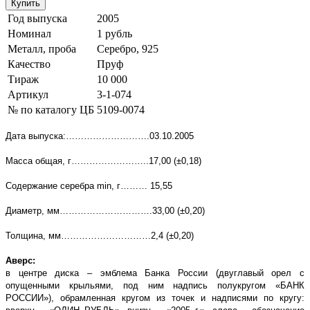
Купить
Год выпуска
2005
Номинал
1 рубль
Металл, проба
Серебро, 925
Качество
Пруф
Тираж
10 000
Артикул
3-1-074
№ по каталогу ЦБ
5109-0074
Дата выпуска:……………………….03.10.2005
Масса общая, г……………………..17,00 (
±0,18)
Содержание серебра
min
, г……… 15,55
Диаметр, мм………………………….33,00
(
±0,20)
Толщина, мм…………………………2,4 (
±0,20)
Аверс:
в центре диска – эмблема Банка России (двуглавый орел с
опущенными крыльями, под ним надпись полукругом «БАНК
РОССИИ»), обрамленная кругом из точек и надписями по кругу: