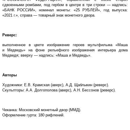
сдвоенными ромбами, под гербом в центре в три строки — надпись:
«БАНК РОССИИ», номинал монеты: «25 РУБЛЕЙ», год выпуска:
«2021 г.», справа — товарный знак монетного двора.
Реверс:
выполненное в цвете изображение героев мультфильма «Маша
и Медведь» на фоне рельефного изображения интерьера дома
Медведя; вверху — надпись: «Маша и Медведь».
Авторы
Художники: Е.В. Крамская (аверс), А.Д. Щаблыкин (реверс).
Скульпторы: А.А. Долгополова (аверс), А.Н. Бессонов (реверс).
Чеканка: Московский монетный двор (ММД).
Оформление гурта: 180 рифлений.