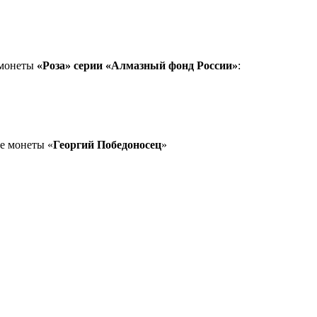
 монеты
«Роза» серии «Алмазный фонд России»
:
ие монеты «
Георгий Победоносец
»