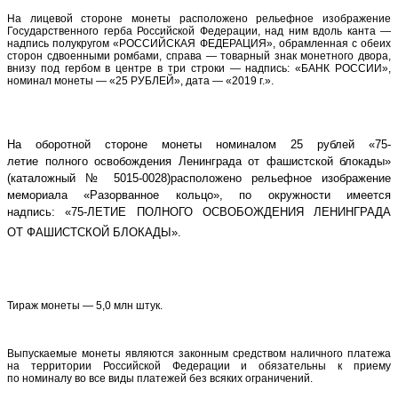
На лицевой стороне монеты расположено рельефное изображение
Государственного герба Российской Федерации, над ним вдоль канта —
надпись полукругом «РОССИЙСКАЯ ФЕДЕРАЦИЯ», обрамленная с обеих
сторон сдвоенными ромбами, справа — товарный знак монетного двора,
внизу под гербом в центре в три строки — надпись: «БАНК РОССИИ»,
номинал монеты — «25 РУБЛЕЙ», дата — «2019 г.».
На оборотной стороне монеты номиналом 25 рублей «75-
летие полного освобождения Ленинграда от фашистской блокады»
(каталожный № 5015-0028)расположено рельефное изображение
мемориала «Разорванное кольцо», по окружности имеется
надпись: «75-ЛЕТИЕ ПОЛНОГО ОСВОБОЖДЕНИЯ ЛЕНИНГРАДА
ОТ ФАШИСТСКОЙ БЛОКАДЫ».
Тираж монеты — 5,0 млн штук.
Выпускаемые монеты являются законным средством наличного платежа
на территории Российской Федерации и обязательны к приему
по номиналу во все виды платежей без всяких ограничений.