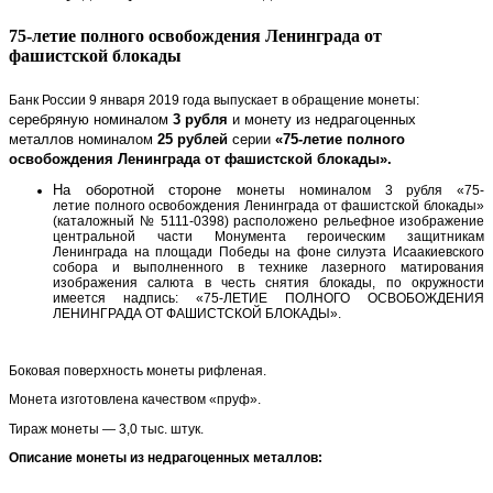
75-летие полного освобождения Ленинграда от
фашистской блокады
Б
анк России 9 января 2019 года выпускает в обращение монеты:
серебряную номиналом
3 рубля
и монету из недрагоценных
металлов номиналом
25 рублей
серии
«75-летие полного
освобождения Ленинграда от фашистской блокады».
На оборотной стороне
монеты номиналом 3 рубля «75-
летие полного освобождения Ленинграда от фашистской блокады»
(каталожный № 5111-0398) расположено рельефное изображение
центральной части Монумента героическим защитникам
Ленинграда на площади Победы на фоне силуэта Исаакиевского
собора и выполненного в технике лазерного матирования
изображения салюта в честь снятия блокады, по окружности
имеется надпись: «75-ЛЕТИЕ ПОЛНОГО ОСВОБОЖДЕНИЯ
ЛЕНИНГРАДА ОТ ФАШИСТСКОЙ БЛОКАДЫ».
Боковая поверхность монеты рифленая.
Монета изготовлена качеством «пруф».
Тираж монеты — 3,0 тыс. штук.
Описание монеты из недрагоценных металлов: