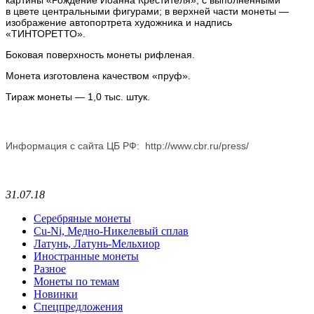
картины «Рождение Иоанна Крестителя», с выполненными
в цвете центральными фигурами; в верхней части монеты —
изображение автопортрета художника и надпись
«ТИНТОРЕТТО».
Боковая поверхность монеты рифленая.
Монета изготовлена качеством «пруф».
Тираж монеты — 1,0 тыс. штук.
Информация с сайта ЦБ РФ: http://www.cbr.ru/press/
31.07.18
Серебряные монеты
Cu-Ni, Медно-Никелевый сплав
Латунь, Латунь-Мельхиор
Иностранные монеты
Разное
Монеты по темам
Новинки
Спецпредложения